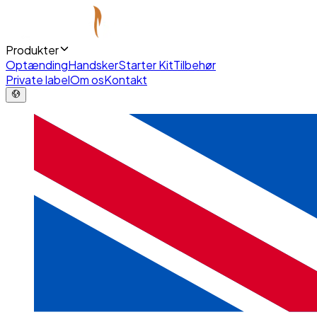
Produkter
Optænding
Handsker
Starter Kit
Tilbehør
Private label
Om os
Kontakt